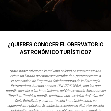
¿QUIERES CONOCER EL
OBERVATORIO
ASTRONÓMICO TURÍSTICO
?
*para poder ofreceros la máxima calidad en vuestras visitas,
existe un listado de empresas certificadas, pertenecientes a
la Asociación de Empresas Colaboradoras de la Estrategia
Extremadura, buenas noches -UNIVERSOEBN-, con los que
podréis acceder a las instalaciones del Observatorio Astronómico
Turístico. También podréis contratar sus servicios de Guías del
Cielo Estrellado y usar tanto esta instalación como su
equipamiento público. Si estáis interesados en disfrutar de esta
instalación, podéis contactar con el Centro Internacional de