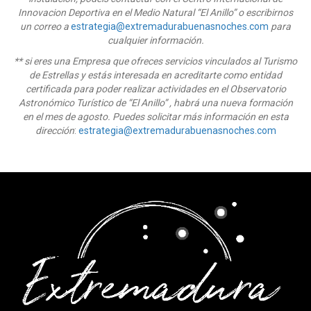
Innovacion Deportiva en el Medio Natural “El Anillo” o escribirnos
un correo
a
estrategia@extremadurabuenasnoches.com
para
cualquier información.
** si eres una Empresa que ofreces servicios vinculados al Turismo
de Estrellas y estás interesada en acreditarte como entidad
certificada para poder realizar actividades en el Observatorio
Astronómico Turístico de “El Anillo” , habrá una nueva formación
en el mes de agosto. Puedes solicitar más información en esta
dirección
:
estrategia@extremadurabuenasnoches.com