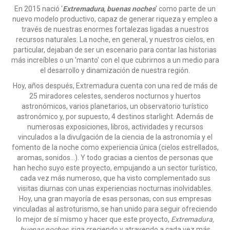
En 2015 nació '
Extremadura, buenas noches
' como parte de un
nuevo modelo productivo, capaz de generar riqueza y empleo a
través de nuestras enormes fortalezas ligadas a nuestros
recursos naturales. La noche, en general, y nuestros cielos, en
particular, dejaban de ser un escenario para contar las historias
más increíbles o un 'manto' con el que cubrirnos a un medio para
el desarrollo y dinamización de nuestra región.
Hoy, años después, Extremadura cuenta con una red de más de
25 miradores celestes, senderos nocturnos y huertos
astronómicos, varios planetarios, un observatorio turístico
astronómico y, por supuesto, 4 destinos starlight. Además de
numerosas exposiciones, libros, actividades y recursos
vinculados a la divulgación de la ciencia de la astronomía y el
fomento de la noche como experiencia única (cielos estrellados,
aromas, sonidos...). Y todo gracias a cientos de personas que
han hecho suyo este proyecto, empujando a un sector turístico,
cada vez más numeroso, que ha visto complementado sus
visitas diurnas con unas experiencias nocturnas inolvidables.
Hoy, una gran mayoría de esas personas, con sus empresas
vinculadas al astroturismo, se han unido para seguir ofreciendo
lo mejor de sí mismo y hacer que este proyecto,
Extremadura,
buenas noches
, siga creciendo y atrayendo a cada vez más