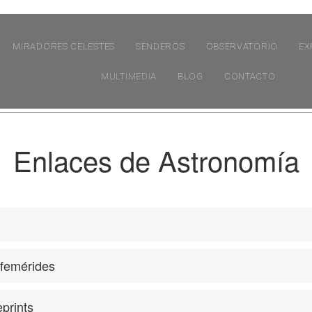
MIRADORES CELESTES
SENDEROS
OBSERVATORIO
EX
MULTIMEDIA
BLOG
CONTACTO
Enlaces de Astronomía
efemérides
prints