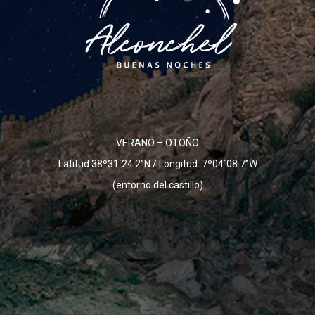
VERANO – OTOÑO
Latitud 38º31´24.2”N / Longitud 7º04´08.7”W
(entorno del castillo)