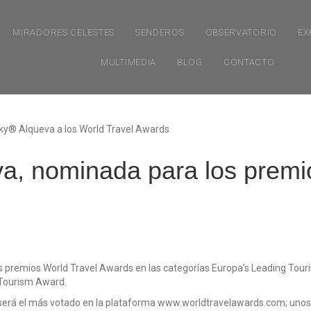
MIRADORES CELESTES
SENDEROS
OBSERVATORIO
EX
MULTIMEDIA
BLOG
CONTACTO
a, nominada para los premi
premios World Travel Awards en las categorías Europa’s Leading Touris
 Tourism Award.
s será el más votado en la plataforma www.worldtravelawards.com; un