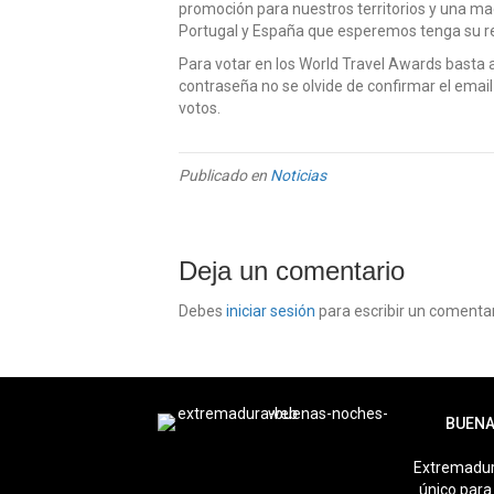
promoción para nuestros territorios y una mag
Portugal y España que esperemos tenga su 
Para votar en los World Travel Awards basta 
contraseña no se olvide de confirmar el email 
votos.
Publicado en
Noticias
Deja un comentario
Debes
iniciar sesión
para escribir un comentar
BUENA
Extremadur
único para