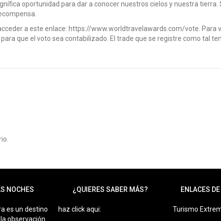
nífica oportunidad para dar a conocer nuestros cielos y nuestra tierra
recompensa.
acceder a este enlace: https://www.worldtravelawards.com/vote. Para vot
para que el voto sea contabilizado. El trade que se registre como tal te
io.
S NOCHES
¿QUIERES SABER MÁS?
ENLACES DE
a es un destino
haz click aqui:
Turismo Extre
 la observación