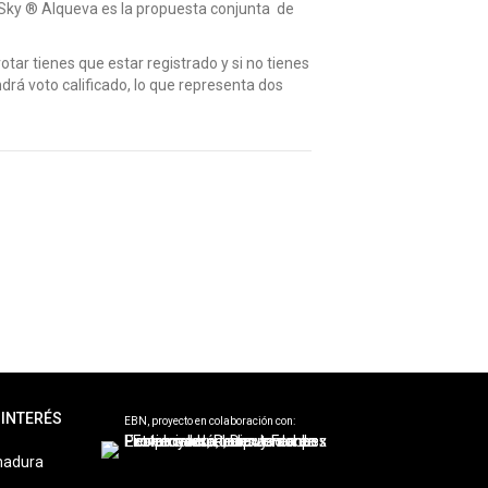
. Sky ® Alqueva es la propuesta conjunta de
ar tienes que estar registrado y si no tienes
ndrá voto calificado, lo que representa dos
 INTERÉS
EBN, proyecto en colaboración con:
madura